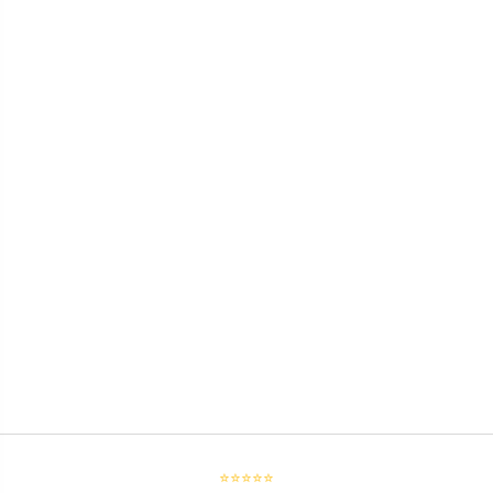
⭐⭐⭐⭐⭐